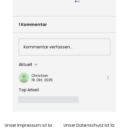
1 Kommentar
Kommentar verfassen...
Aktuell
GAIO & SEO: So revolutioniert KI die
Christian
Content-Erstellung
19. Okt. 2025
Top Arbeit
Gefällt mir
Antworten
Unser Impressum ist 1a
Unser Datenschutz ist 1a