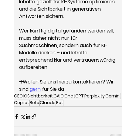
Inhalte gezielt für KI-Systeme optimieren 
und die Sichtbarkeit in generativen 
Antworten sichern.
Wer künftig digital gefunden werden will, 
muss daher nicht nur für 
Suchmaschinen, sondern auch für KI-
Modelle denken – und Inhalte 
entsprechend klar und vertrauenswürdig 
aufbereiten
➕Wollen Sie uns hierzu kontaktieren? Wir 
sind 
gern
 für Sie da
GEO
KI
Sichtbarkeit
GAIO
ChatGPT
Perplexity
Gemini
Copilot
Bots
Claude
Bot