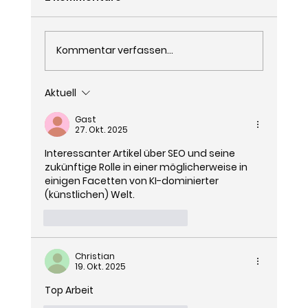
Kommentar verfassen...
Aktuell
Gast
27. Okt. 2025
Interessanter Artikel über SEO und seine 
Die Vorteile von GAIO (Generative AI
zukünftige Rolle in einer möglicherweise in 
Optimization) für KMU
einigen Facetten von KI-dominierter 
(künstlichen) Welt. 
Gefällt mir
Antworten
Christian
19. Okt. 2025
Top Arbeit